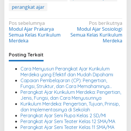
perangkat ajar
Navigasi
Pos sebelumnya
Pos berikutnya
Modul Ajar Prakarya
Modul Ajar Sosiologi
pos
Semua Kelas Kurikulum
Semua Kelas Kurikulum
Merdeka
Merdeka
Posting Terkait
Cara Menyusun Perangkat Ajar Kurikulum
Merdeka yang Efektif dan Mudah Dipahami
Capaian Pembelajaran (CP): Pengertian,
Fungsi, Struktur, dan Cara Memahaminya
dalam Kurikulum Merdeka
Perangkat Ajar Kurikulum Merdeka: Pengertian,
Jenis, Fungsi, dan Cara Menyusunnya
Kurikulum Merdeka: Pengertian, Tujuan, Prinsip,
dan Implementasinya di Sekolah
Perangkat Ajar Seni Rupa Kelas 2 SD/MI
Perangkat Ajar Seni Teater Kelas 12 SMA/MA
Perangkat Ajar Seni Teater Kelas 11 SMA/MA