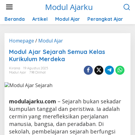
Lewati
Modul Ajarku
ke
konten
Beranda
Artikel
Modul Ajar
Perangkat Ajar
K
Modul
Homepage
/
Modul Ajar
Ajar
Modul Ajar Sejarah Semua Kelas
Sejarah
Kurikulum Merdeka
Semua
Kelas
Kirana
19 Agustus 2025
Kurikulum
Modul Ajar
798 Dilihat
Merdeka
modulajarku.com
– Sejarah bukan sekadar
kumpulan tanggal dan peristiwa. Ia adalah
cermin yang merefleksikan perjalanan
manusia, bangsa, dan peradaban. Di
sekolah, pembelajaran sejarah berfungsi