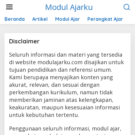
Lewati
Modul Ajarku
ke
konten
Beranda
Artikel
Modul Ajar
Perangkat Ajar
K
Disclaimer
Seluruh informasi dan materi yang tersedia
|
3
Maret
di website modulajarku.com disajikan untuk
2025
Oleh
tujuan pendidikan dan referensi umum.
Kirana
Kami berupaya menyajikan konten yang
akurat, relevan, dan sesuai dengan
perkembangan kurikulum, namun tidak
memberikan jaminan atas kelengkapan,
keakuratan, maupun kesesuaian informasi
untuk kebutuhan tertentu.
Penggunaan seluruh informasi, modul ajar,