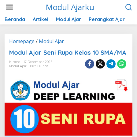
Lewati
Modul Ajarku
ke
konten
Beranda
Artikel
Modul Ajar
Perangkat Ajar
K
Modul
Homepage
/
Modul Ajar
Ajar
Modul Ajar Seni Rupa Kelas 10 SMA/MA
Seni
Rupa
Kirana
17 Desember 2025
Kelas
Modul Ajar
1075 Dilihat
10
SMA/MA