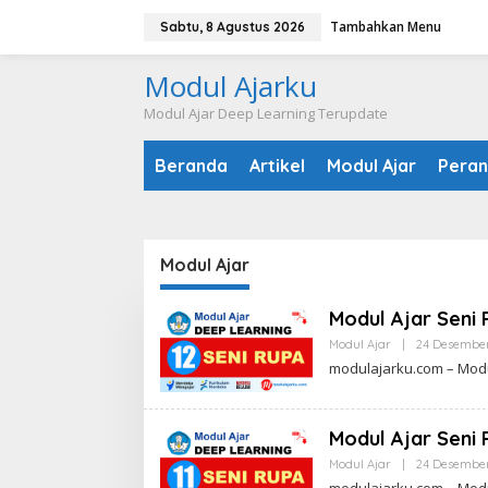
Lewati
Tambahkan Menu
Sabtu, 8 Agustus 2026
ke
konten
Modul Ajarku
Modul Ajar Deep Learning Terupdate
Beranda
Artikel
Modul Ajar
Peran
Modul Ajar
Modul Ajar Seni
Modul Ajar
|
24 Desembe
modulajarku.com – Modu
Modul Ajar Seni
Modul Ajar
|
24 Desembe
modulajarku.com – Modu