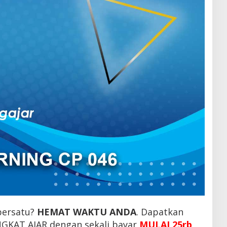
persatu?
HEMAT WAKTU ANDA
. Dapatkan
KAT AJAR dengan sekali bayar
MULAI 25rb