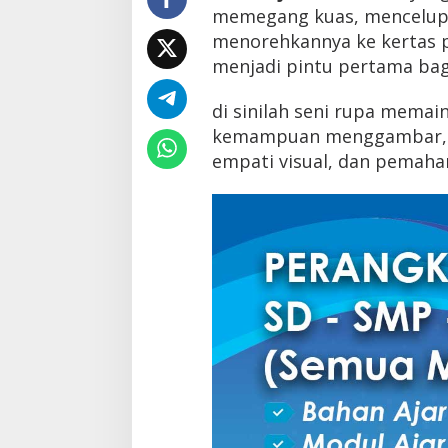
2025/2026
memegang kuas, mencelupk
menorehkannya ke kertas p
menjadi pintu pertama bagi 
di sinilah seni rupa memai
kemampuan menggambar, te
empati visual, dan pemaham