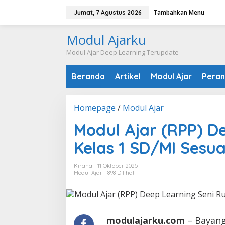
Lewati
Tambahkan Menu
Jumat, 7 Agustus 2026
ke
konten
Modul Ajarku
Modul Ajar Deep Learning Terupdate
Beranda
Artikel
Modul Ajar
Peran
Modul
Homepage
/
Modul Ajar
Ajar
Modul Ajar (RPP) D
(RPP)
Deep
Kelas 1 SD/MI Sesu
Learning
Seni
Kirana
11 Oktober 2025
Rupa
Modul Ajar
898 Dilihat
Kelas
1
SD/MI
Sesuai
CP
modulajarku.com
– Bayang