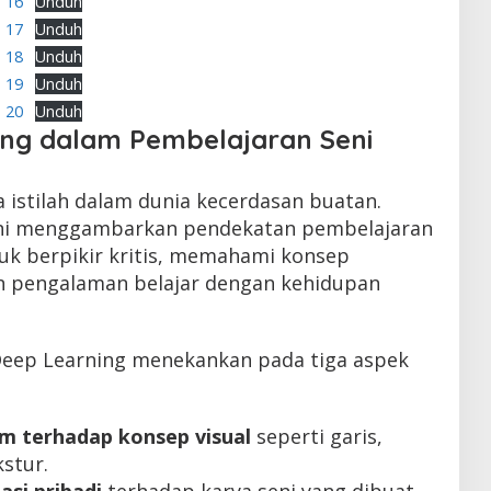
b 16
Unduh
b 17
Unduh
b 18
Unduh
b 19
Unduh
b 20
Unduh
ing dalam Pembelajaran Seni
 istilah dalam dunia kecerdasan buatan.
 ini menggambarkan pendekatan pembelajaran
k berpikir kritis, memahami konsep
 pengalaman belajar dengan kehidupan
Deep Learning menekankan pada tiga aspek
 terhadap konsep visual
seperti garis,
stur.
asi pribadi
terhadap karya seni yang dibuat.