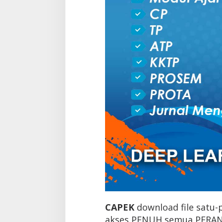
CAPEK
download file satu-
akses PENUH semua PERANG