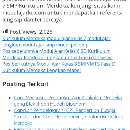
7 SMP Kurikulum Merdeka, kunjungi situs kami
modulajarku.com untuk mendapatkan referensi
lengkap dan terpercaya.
Post Views:
2,026
Kurikulum Merdeka
modul ajar kelas 7
modul ajar
lengkap
modul ajar smp
modul pdf smp
Navigasi
Pos sebelumnya
Modul Ajar Kelas 6 SD Kurikulum
Merdeka: Panduan Lengkap untuk Guru dan Siswa
pos
Pos berikutnya
Modul Ajar Kelas 8 SMP/MTS Fase D
Kurikulum Merdeka Lengkap Mapel
Posting Terkait
Cara Menyusun Perangkat Ajar Kurikulum Merdeka
yang Efektif dan Mudah Dipahami
Capaian Pembelajaran (CP): Pengertian, Fungsi,
Struktur, dan Cara Memahaminya dalam Kurikulum
Merdeka
Perangkat Ajar Kurikulum Merdeka: Pengertian, Jenis,