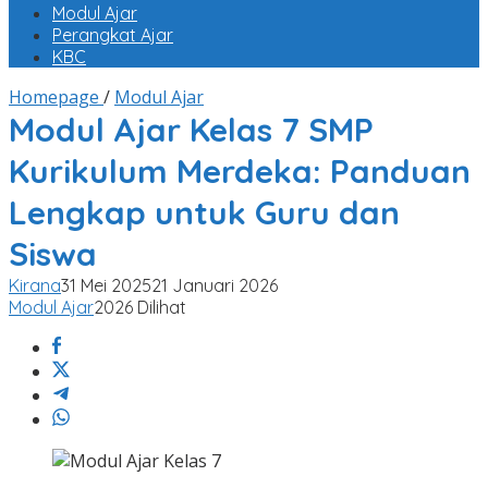
Modul Ajar
Perangkat Ajar
KBC
Modul
Homepage
/
Modul Ajar
Ajar
Modul Ajar Kelas 7 SMP
Kelas
Kurikulum Merdeka: Panduan
7
SMP
Lengkap untuk Guru dan
Kurikulum
Merdeka:
Siswa
Panduan
Kirana
31 Mei 2025
21 Januari 2026
Lengkap
Modul Ajar
2026 Dilihat
untuk
Guru
dan
Siswa