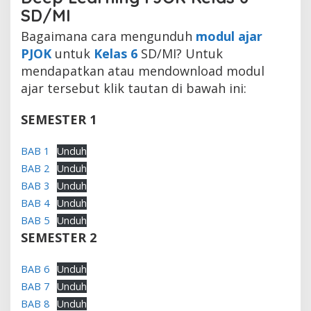
SD/MI
Bagaimana cara mengunduh
modul ajar
PJOK
untuk
Kelas 6
SD/MI? Untuk
mendapatkan atau mendownload modul
ajar tersebut klik tautan di bawah ini:
SEMESTER 1
BAB 1
Unduh
BAB 2
Unduh
BAB 3
Unduh
BAB 4
Unduh
BAB 5
Unduh
SEMESTER 2
BAB 6
Unduh
BAB 7
Unduh
BAB 8
Unduh