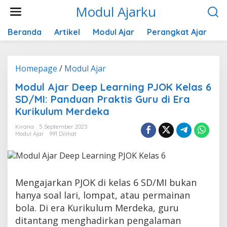
Lewati
Modul Ajarku
ke
konten
Beranda
Artikel
Modul Ajar
Perangkat Ajar
K
Modul
Homepage
/
Modul Ajar
Ajar
Modul Ajar Deep Learning PJOK Kelas 6
Deep
SD/MI: Panduan Praktis Guru di Era
Learning
PJOK
Kurikulum Merdeka
Kelas
Kirana
5 September 2025
6
Modul Ajar
991 Dilihat
SD/MI:
Panduan
Praktis
Guru
di
Mengajarkan PJOK di kelas 6 SD/MI bukan
Era
hanya soal lari, lompat, atau permainan
Kurikulum
bola. Di era Kurikulum Merdeka, guru
Merdeka
ditantang menghadirkan pengalaman