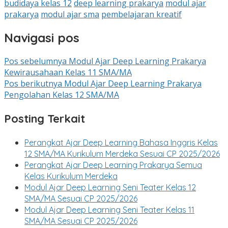
budidaya kelas 12
deep learning prakarya
modul ajar
prakarya
modul ajar sma
pembelajaran kreatif
Navigasi pos
Pos sebelumnya
Modul Ajar Deep Learning Prakarya
Kewirausahaan Kelas 11 SMA/MA
Pos berikutnya
Modul Ajar Deep Learning Prakarya
Pengolahan Kelas 12 SMA/MA
Posting Terkait
Perangkat Ajar Deep Learning Bahasa Inggris Kelas
12 SMA/MA Kurikulum Merdeka Sesuai CP 2025/2026
Perangkat Ajar Deep Learning Prakarya Semua
Kelas Kurikulum Merdeka
Modul Ajar Deep Learning Seni Teater Kelas 12
SMA/MA Sesuai CP 2025/2026
Modul Ajar Deep Learning Seni Teater Kelas 11
SMA/MA Sesuai CP 2025/2026