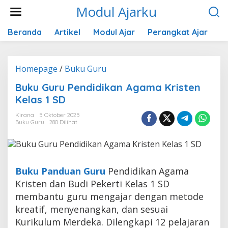
Lewati
Modul Ajarku
ke
konten
Beranda
Artikel
Modul Ajar
Perangkat Ajar
K
Buku
Homepage
/
Buku Guru
Guru
Buku Guru Pendidikan Agama Kristen
Pendidikan
Kelas 1 SD
Agama
Kristen
Kirana
5 Oktober 2025
Kelas
Buku Guru
280 Dilihat
1
SD
Buku Panduan Guru
Pendidikan Agama
Kristen dan Budi Pekerti Kelas 1 SD
membantu guru mengajar dengan metode
kreatif, menyenangkan, dan sesuai
Kurikulum Merdeka. Dilengkapi 12 pelajaran