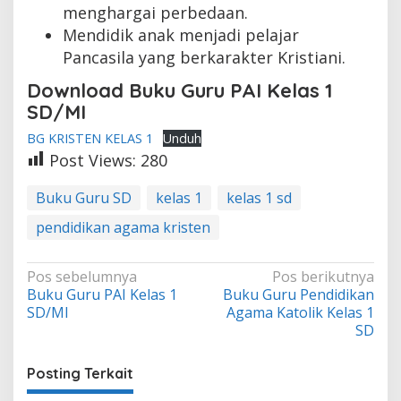
menghargai perbedaan.
Mendidik anak menjadi pelajar
Pancasila yang berkarakter Kristiani.
Download Buku Guru PAI Kelas 1
SD/MI
BG KRISTEN KELAS 1
Unduh
Post Views:
280
Buku Guru SD
kelas 1
kelas 1 sd
pendidikan agama kristen
Navigasi
Pos sebelumnya
Pos berikutnya
Buku Guru PAI Kelas 1
Buku Guru Pendidikan
pos
SD/MI
Agama Katolik Kelas 1
SD
Posting Terkait