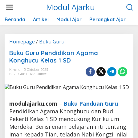
Lewati
Modul Ajarku
ke
konten
Beranda
Artikel
Modul Ajar
Perangkat Ajar
K
Buku
Homepage
/
Buku Guru
Guru
Buku Guru Pendidikan Agama
Pendidikan
Konghucu Kelas 1 SD
Agama
Konghucu
Kirana
5 Oktober 2025
Kelas
Buku Guru
167 Dilihat
1
SD
modulajarku.com
–
Buku Panduan Guru
Pendidikan Agama Khonghucu dan Budi
Pekerti Kelas 1 SD mendukung Kurikulum
Merdeka. Berisi enam pelajaran inti tentang
iman kepada Tian, teladan Nabi Kongzi, nilai