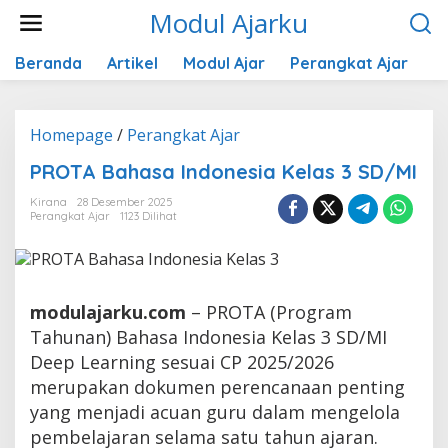
Lewati
Modul Ajarku
ke
konten
Beranda
Artikel
Modul Ajar
Perangkat Ajar
K
PROTA
Homepage
/
Perangkat Ajar
Bahasa
PROTA Bahasa Indonesia Kelas 3 SD/MI
Indonesia
Kelas
Kirana
28 Desember 2025
3
Perangkat Ajar
1123 Dilihat
SD/MI
modulajarku.com
– PROTA (Program
Tahunan) Bahasa Indonesia Kelas 3 SD/MI
Deep Learning sesuai CP 2025/2026
merupakan dokumen perencanaan penting
yang menjadi acuan guru dalam mengelola
pembelajaran selama satu tahun ajaran.