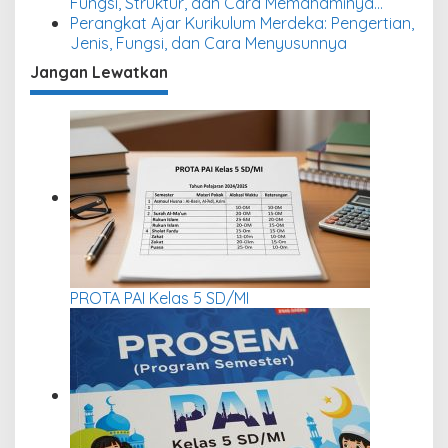
Fungsi, Struktur, dan Cara Memahaminya
dalam Kurikulum Merdeka
Perangkat Ajar Kurikulum Merdeka: Pengertian,
Jenis, Fungsi, dan Cara Menyusunnya
Jangan Lewatkan
PROTA PAI Kelas 5 SD/MI