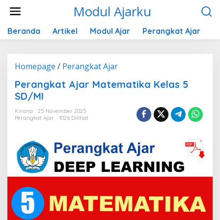
Lewati
Modul Ajarku
ke
konten
Beranda
Artikel
Modul Ajar
Perangkat Ajar
K
Perangkat
Homepage
/
Perangkat Ajar
Ajar
Perangkat Ajar Matematika Kelas 5
Matematika
SD/MI
Kelas
5
Kirana
25 November 2025
SD/MI
Perangkat Ajar
1026 Dilihat