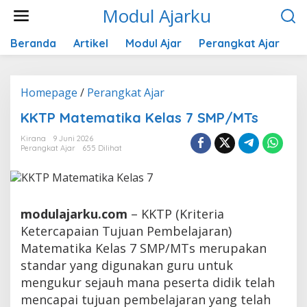
Lewati
Modul Ajarku
ke
konten
Beranda
Artikel
Modul Ajar
Perangkat Ajar
K
KKTP
Homepage
/
Perangkat Ajar
Matematika
KKTP Matematika Kelas 7 SMP/MTs
Kelas
7
Kirana
9 Juni 2026
SMP/MTs
Perangkat Ajar
655 Dilihat
modulajarku.com
– KKTP (Kriteria
Ketercapaian Tujuan Pembelajaran)
Matematika Kelas 7 SMP/MTs merupakan
standar yang digunakan guru untuk
mengukur sejauh mana peserta didik telah
mencapai tujuan pembelajaran yang telah