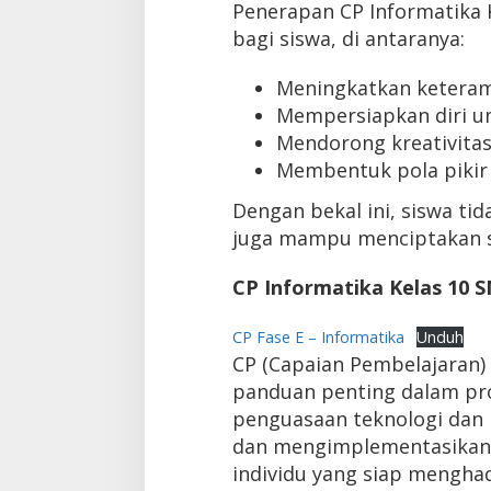
Penerapan CP Informatika
bagi siswa, di antaranya:
Meningkatkan keteram
Mempersiapkan diri unt
Mendorong kreativitas
Membentuk pola pikir 
Dengan bekal ini, siswa ti
juga mampu menciptakan so
CP Informatika Kelas 10
CP Fase E – Informatika
Unduh
CP (Capaian Pembelajaran)
panduan penting dalam pro
penguasaan teknologi dan
dan mengimplementasikan C
individu yang siap menghad