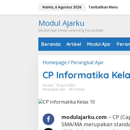
Lewati
Tambahkan Menu
Kamis, 6 Agustus 2026
ke
konten
Modul Ajarku
Modul Ajar Deep Learning Terupdate
Beranda
Artikel
Modul Ajar
Peran
CP
Homepage
/
Perangkat Ajar
Informatika
CP Informatika Kel
Kelas
10
SMA/MA
Kirana
13 April 2026
Perangkat Ajar
951 Dilihat
modulajarku.com
– CP (Ca
SMA/MA merupakan standar