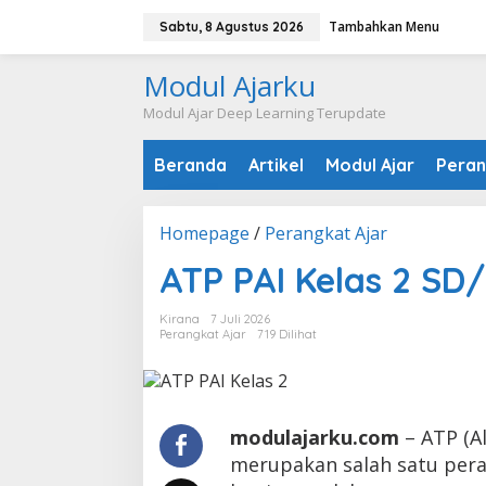
Lewati
Tambahkan Menu
Sabtu, 8 Agustus 2026
ke
konten
Modul Ajarku
Modul Ajar Deep Learning Terupdate
Beranda
Artikel
Modul Ajar
Peran
ATP
Homepage
/
Perangkat Ajar
PAI
ATP PAI Kelas 2 SD
Kelas
2
SD/MI
Kirana
7 Juli 2026
Perangkat Ajar
719 Dilihat
modulajarku.com
– ATP (A
merupakan salah satu pera